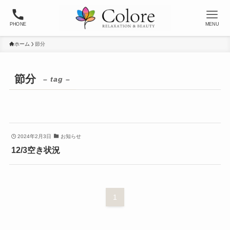
PHONE
MENU
ホーム
節分
節分
– tag –
2024年2月3日
お知らせ
12/3空き状況
1